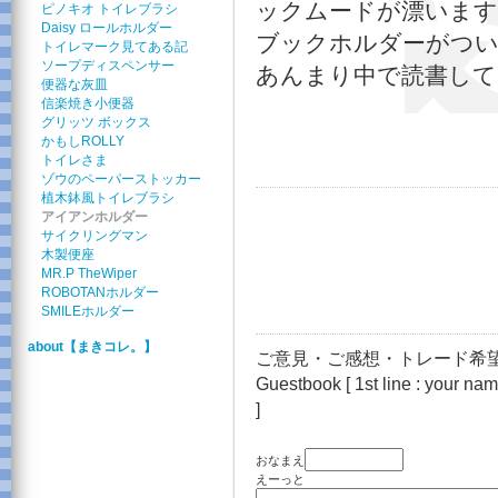
ックムードが漂います
ピノキオ トイレブラシ
Daisy ロールホルダー
ブックホルダーがつ
トイレマーク見てある記
ソープディスペンサー
あんまり中で読書して
便器な灰皿
信楽焼き小便器
グリッツ ボックス
かもしROLLY
トイレさま
ゾウのペーパーストッカー
植木鉢風トイレブラシ
アイアンホルダー
サイクリングマン
木製便座
MR.P TheWiper
ROBOTANホルダー
SMILEホルダー
about【まきコレ。】
ご意見・ご感想・トレード希望
Guestbook [ 1st line : your name
]
おなまえ
えーっと