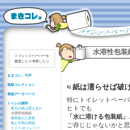
水溶性包装
トイレットペーパーを
鑑賞したり考察したり
まきコレ。TOP
紙は濡らせば破
巻紙コレクション
巻紙データベース
特にトイレットペーパ
トイレの雑学
ヒトでも
東北の紙は買えるか
水溶性包装紙
「水に溶ける包装紙」
便所紙の三原色
鳩と平和の関係
ご存じじゃないかと思
トイペ or トレぺ？