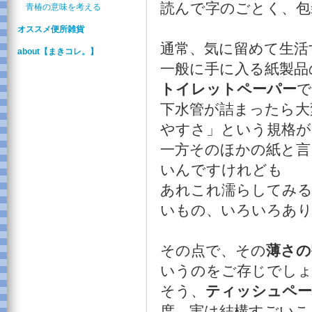
読んで字のごとく、包
青椿の意味を考える
オススメ便所雑貨
通常、気に留めて生活
about【まきコレ。】
一般に手に入る紙製品
トイレットペーパー
で
下水管が詰まったら大
やすさ」という規格が
一方そのほかの紙と言
いんですけれども
あれこれ濡らしてみ
いもの、いろいろあ
その点で、その
薄さの
いうのをご存じでし
そう、
ティッシュペー
度、実は結構すごいこ