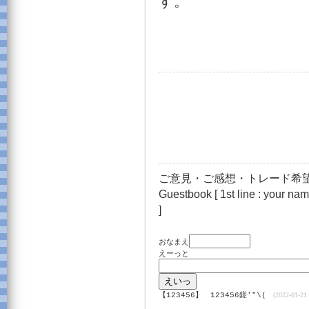
す。
ご意見・ご感想・トレード希望
Guestbook [ 1st line : your name
]
おなまえ
えーっと
【123456】
123456鎈'"\(
(2022-01-21 