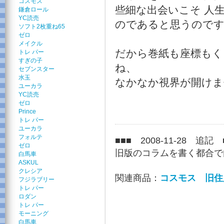
コスモス
些細な出会いこそ 人
鎌倉ロール
YC読売
のであると思うので
ソフト2枚重ね65
ゼロ
メイクル
だから巻紙も座標もく
トレ パー
すぎの子
ね、
セブンスター
水玉
なかなか視界が開けま
ユーカラ
YC読売
ゼロ
Prince
トレ パー
ユーカラ
フォルテ
■■■ 2008-11-28 追記 
ゼロ
旧版のコラムを書く都合で
白馬車
ASKUL
クレシア
関連商品：
コスモス 旧住
フジラブリー
トレ パー
ロダン
トレ パー
モーニング
白馬車