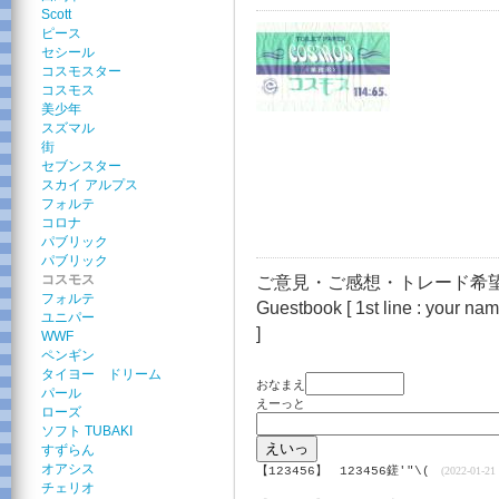
Scott
ピース
セシール
コスモスター
コスモス
美少年
スズマル
街
セブンスター
スカイ アルプス
フォルテ
コロナ
パブリック
パブリック
コスモス
ご意見・ご感想・トレード希望
フォルテ
Guestbook [ 1st line : your name
ユニパー
]
WWF
ペンギン
タイヨー ドリーム
おなまえ
パール
えーっと
ローズ
ソフト TUBAKI
すずらん
オアシス
【123456】
123456鎈'"\(
(2022-01-21 
チェリオ