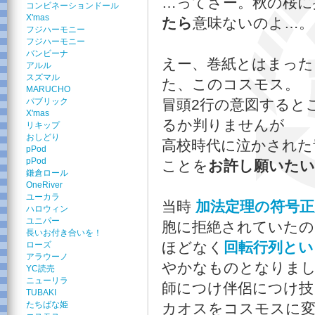
…ってさー。秋の桜に
コンビネーションドール
X'mas
たら
意味ないのよ…。 
フジハーモニー
フジハーモニー
バンビーナ
えー、巻紙とはまった
アルル
スズマル
た、このコスモス。
MARUCHO
パブリック
冒頭2行の意図すると
X'mas
るか判りませんが
リキップ
おしどり
高校時代に泣かされた
pPod
pPod
ことを
お許し願いたい
鎌倉ロール
OneRiver
ユーカラ
当時
加法定理の符号正
ハロウィン
ユニパー
胞に拒絶されていたの
長いお付き合いを！
ほどなく
回転行列とい
ローズ
アラウーノ
やかなものとなりま
YC読売
ニューリラ
師につけ伴侶につけ技
TUBAKI
たちばな姫
カオスをコスモスに