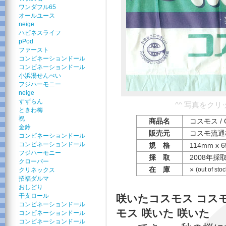
ワンダフル65
オールユース
neige
ハピネスライフ
pPod
ファースト
コンビネーションドール
コンビネーションドール
小浜湯せんぺい
フジハーモニー
neige
すずらん
^^ 写真をク
ときわ梅
祝
商品名
コスモス / 
金鈴
販売元
コスモ流通
コンビネーションドール
コンビネーションドール
規 格
114mm x 
フジハーモニー
採 取
2008年採
クローバー
在 庫
×
(out of stoc
クリネックス
招福ダルマ
おしどり
干支ロール
咲いたコスモス コス
コンビネーションドール
モス 咲いた 咲いた
コンビネーションドール
コンビネーションドール