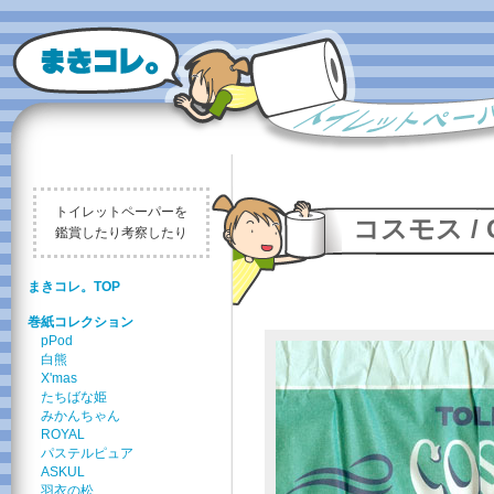
トイレットペーパーを
コスモス / 
鑑賞したり考察したり
まきコレ。TOP
巻紙コレクション
pPod
白熊
X'mas
たちばな姫
みかんちゃん
ROYAL
パステルピュア
ASKUL
羽衣の松