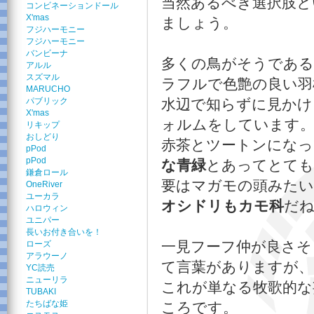
当然あるべき選択肢と
コンビネーションドール
X'mas
ましょう。
フジハーモニー
フジハーモニー
バンビーナ
多くの鳥がそうである
アルル
スズマル
ラフルで色艶の良い羽
MARUCHO
パブリック
水辺で知らずに見かけ
X'mas
ォルムをしています
リキップ
おしどり
赤茶とツートンになっ
pPod
pPod
な青緑
とあってとても
鎌倉ロール
要はマガモの頭みたい
OneRiver
ユーカラ
オシドリもカモ科
だ
ハロウィン
ユニパー
長いお付き合いを！
一見フーフ仲が良さそ
ローズ
アラウーノ
て言葉がありますが、
YC読売
ニューリラ
これが単なる牧歌的な
TUBAKI
たちばな姫
ころです。