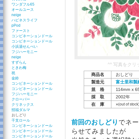
ワンダフル65
オールユース
neige
ハピネスライフ
pPod
ファースト
コンビネーションドール
コンビネーションドール
小浜湯せんぺい
フジハーモニー
neige
すずらん
^^ 写真をク
ときわ梅
祝
商品名
おしどり
金鈴
製造元
富士里和製
コンビネーションドール
コンビネーションドール
規 格
114mm x 6
フジハーモニー
採 取
2002年
クローバー
在 庫
×
(out of stock
クリネックス
招福ダルマ
おしどり
干支ロール
前回のおしどり
でネー
コンビネーションドール
らせてみましたが
コンビネーションドール
コンビネーションドール