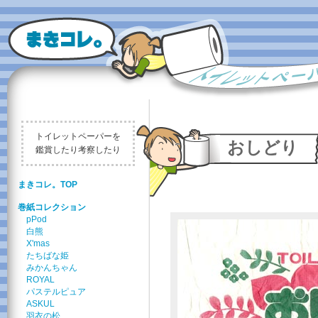
トイレットペーパーを
おしどり
鑑賞したり考察したり
まきコレ。TOP
巻紙コレクション
pPod
白熊
X'mas
たちばな姫
みかんちゃん
ROYAL
パステルピュア
ASKUL
羽衣の松