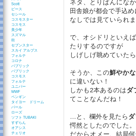
ネタ、とりぱんにな
Scott
ピース
田舎娘が都会で手込め
セシール
なしでは見ていられま
コスモスター
コスモス
美少年
スズマル
で、オシドリといえば
街
たりするのですが
セブンスター
スカイ アルプス
しげしげ眺めていたら
フォルテ
コロナ
パブリック
パブリック
そうか、この
鮮やかな
コスモス
に違いない！
フォルテ
ユニパー
しかも2本あるのは
ダ
WWF
ペンギン
てことなんだね！
タイヨー ドリーム
パール
ローズ
…と、欄外を見たら
ダ
ソフト TUBAKI
すずらん
愕然としたのでした。
オアシス
だからオメー、結局何
チェリオ