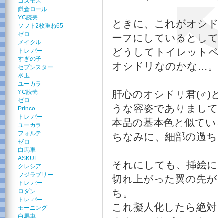
コスモス
鎌倉ロール
YC読売
ときに、これがオシ
ソフト2枚重ね65
ゼロ
ーフにしているとし
メイクル
どうしてトイレット
トレ パー
すぎの子
オシドリなのかな…。
セブンスター
水玉
ユーカラ
YC読売
肝心のオシドリ君(♂)
ゼロ
うな容姿でありまして
Prince
トレ パー
本品の基本色と似てい
ユーカラ
フォルテ
ちなみに、細部の過ち
ゼロ
白馬車
ASKUL
それにしても、挿絵に
クレシア
フジラブリー
切れ上がった翼の先が
トレ パー
ち。
ロダン
トレ パー
これ擬人化したら絶対
モーニング
白馬車