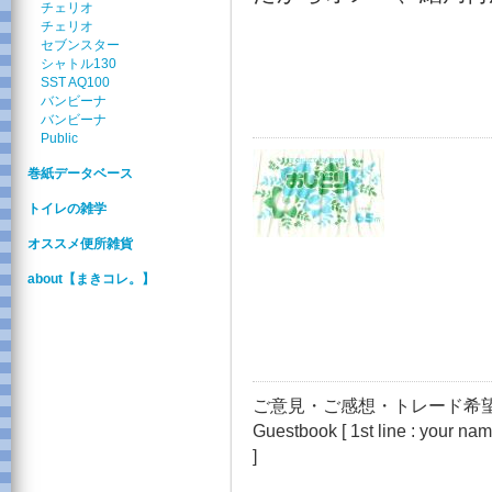
チェリオ
チェリオ
セブンスター
シャトル130
SST AQ100
バンビーナ
バンビーナ
Public
巻紙データベース
トイレの雑学
オススメ便所雑貨
about【まきコレ。】
ご意見・ご感想・トレード希望
Guestbook [ 1st line : your name
]