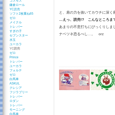
コスモス
鎌倉ロール
YC読売
と、肩の力を抜いてカウチに深く
ソフト2枚重ね65
ゼロ
…えっ、読売!? こんなところま
メイクル
あまりの不意打ちにびっくりしま
トレ パー
すぎの子
ナベツネ恐るべし…。 orz
セブンスター
水玉
ユーカラ
YC読売
ゼロ
Prince
トレ パー
ユーカラ
フォルテ
ゼロ
白馬車
ASKUL
クレシア
フジラブリー
トレ パー
ロダン
トレ パー
モーニング
白馬車