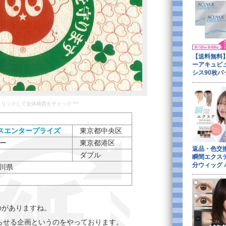
をクリックして全体構図をチェック ^^
スエンタープライズ
東京都中央区
ター
東京都港区
ダブル
奈川県
のがありますね。
らせる企画というのをやっております。