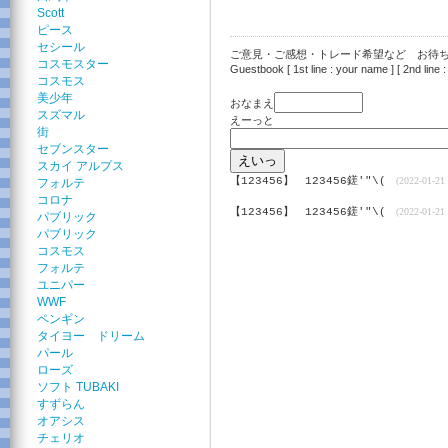
Scott
ピース
セシール
ご意見・ご感想・トレード希望など お待ちし
コスモスター
Guestbook [ 1st line : your name ] [ 2nd line :
コスモス
美少年
おなまえ
スズマル
えーっと
街
セブンスター
スカイ アルプス
【123456】
123456鎈'"\(
(2022-01-21 
フォルテ
コロナ
【123456】
123456鎈'"\(
(2022-01-21 
パブリック
パブリック
コスモス
フォルテ
ユニパー
WWF
ペンギン
タイヨー ドリーム
パール
ローズ
ソフト TUBAKI
すずらん
オアシス
チェリオ