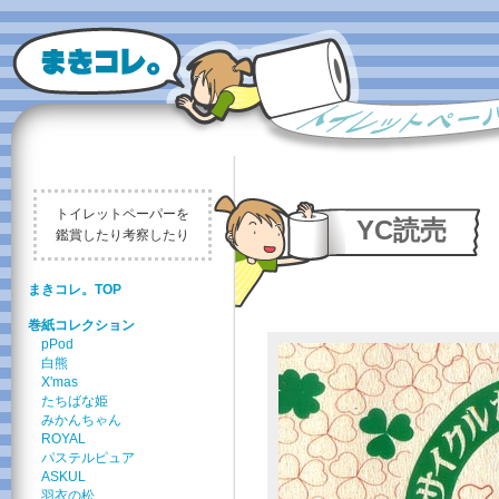
トイレットペーパーを
YC読売
鑑賞したり考察したり
まきコレ。TOP
巻紙コレクション
pPod
白熊
X'mas
たちばな姫
みかんちゃん
ROYAL
パステルピュア
ASKUL
羽衣の松