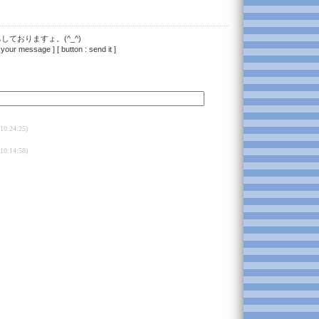
ておりますょ。(^_^)
 your message ] [ button : send it ]
10:24:25)
10:14:58)