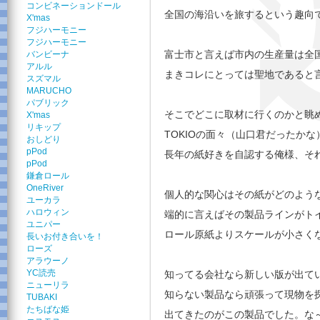
コンビネーションドール
全国の海沿いを旅するという趣向
X'mas
フジハーモニー
フジハーモニー
富士市と言えば市内の生産量は全
バンビーナ
アルル
まきコレにとっては聖地であると
スズマル
MARUCHO
パブリック
そこでどこに取材に行くのかと眺
X'mas
リキップ
TOKIOの面々（山口君だったか
おしどり
pPod
長年の紙好きを自認する俺様、そ
pPod
鎌倉ロール
OneRiver
個人的な関心はその紙がどのよう
ユーカラ
ハロウィン
端的に言えばその製品ラインがト
ユニパー
ロール原紙よりスケールが小さく
長いお付き合いを！
ローズ
アラウーノ
YC読売
知ってる会社なら新しい版が出て
ニューリラ
知らない製品なら頑張って現物を
TUBAKI
たちばな姫
出てきたのがこの製品でした。な