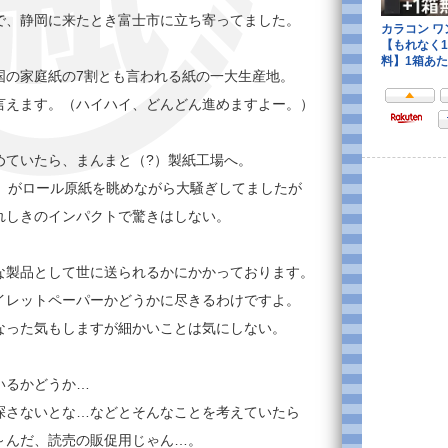
で、静岡に来たとき富士市に立ち寄ってました。
国の家庭紙の7割とも言われる紙の一大生産地。
言えます。（ハイハイ、どんどん進めますよー。）
めていたら、まんまと（?）製紙工場へ。
な）がロール原紙を眺めながら大騒ぎしてましたが
れしきのインパクトで驚きはしない。
な製品として世に送られるかにかかっております。
イレットペーパーかどうかに尽きるわけですよ。
なった気もしますが細かいことは気にしない。
いるかどうか…
探さないとな…などとそんなことを考えていたら
～んだ、読売の販促用じゃん…。