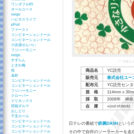
ワンダフル65
オールユース
neige
ハピネスライフ
pPod
ファースト
コンビネーションドール
コンビネーションドール
小浜湯せんぺい
フジハーモニー
neige
すずらん
^^ 写真
ときわ梅
商品名
YC読売
祝
金鈴
販売元
株式会社ユー
コンビネーションドール
配布元
YC読売セン
コンビネーションドール
フジハーモニー
規 格
114mm x 30m
クローバー
採 取
2008年 神
クリネックス
招福ダルマ
在 庫
×
(out of stock)
おしどり
干支ロール
コンビネーションドール
日テレの番組で
鉄腕DASH
という
コンビネーションドール
コンビネーションドール
その中で自作のソーラーカーを走