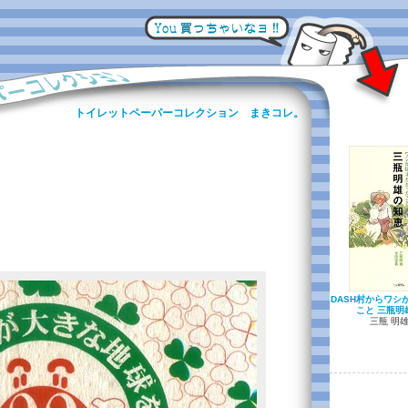
トイレットペーパーコレクション まきコレ。
DASH村からワシ
こと 三瓶明
三瓶 明雄 