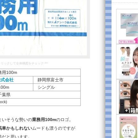
をクリックして全体構図をチェック ^^
用100m
株式会社
静岡県富士市
100m
シングル
千葉県
tock)
まいそうな勢いの
業務用100m
のロゴ。
馬車かもしれない
ムードも漂うのですが
酷だと思います。