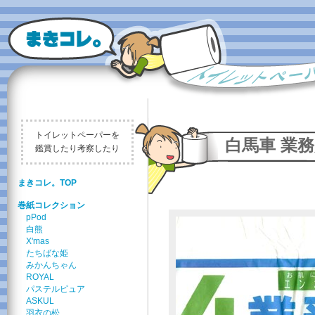
トイレットペーパーを
白馬車 業務
鑑賞したり考察したり
まきコレ。TOP
巻紙コレクション
pPod
白熊
X'mas
たちばな姫
みかんちゃん
ROYAL
パステルピュア
ASKUL
羽衣の松