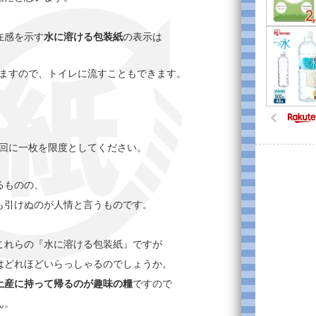
在感を示す
水に溶ける包装紙
の表示は
ますので、トイレに流すこともできます。
。
回に一枚を限度としてください。
るものの、
も引けぬのが人情と言うものです。
これらの『水に溶ける包装紙』ですが
はどれほどいらっしゃるのでしょうか。
土産に持って帰るのが趣味の糧
ですので
ん。