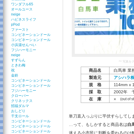
ワンダフル65
オールユース
neige
ハピネスライフ
pPod
ファースト
コンビネーションドール
コンビネーションドール
小浜湯せんぺい
フジハーモニー
neige
すずらん
^^ 写真
ときわ梅
商品名
白馬車 業務
祝
金鈴
製造元
アシハラ
コンビネーションドール
規 格
114mm x 
コンビネーションドール
フジハーモニー
採 取
2002年 
クローバー
在 庫
×
(out of s
クリネックス
招福ダルマ
おしどり
単刀直入っぷりに平伏すらしてし
干支ロール
コンビネーションドール
…って、もしかすると商品名は
白
コンビネーションドール
コンビネーションドール
迷える小市民に判断を委ねるのは