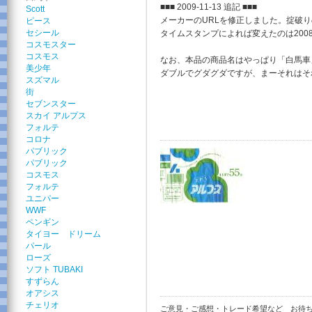
■■■ 2009-11-13 追記 ■■■
Scott
メーカーのURLを修正しました。掟破
ピース
セシール
タイムスタンプによれば変えたのは2008
コスモスター
コスモス
なお、本品の商品名はやっぱり「白馬車
美少年
ダブルでグダグダですが、まーそれはそれと
スズマル
街
セブンスター
スカイ アルプス
フォルテ
コロナ
パブリック
パブリック
コスモス
フォルテ
ユニパー
WWF
ペンギン
タイヨー ドリーム
パール
ローズ
ソフト TUBAKI
すずらん
オアシス
チェリオ
ご意見・ご感想・トレード希望など お待ちし