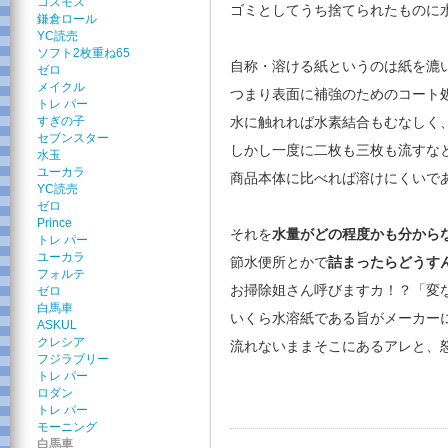
コスモス
ゴミとしてうち捨てられたものに
鎌倉ロール
YC読売
ソフト2枚重ね65
自称・溶ける紙というのは紙を漉
ゼロ
メイクル
つまり表面に補強のためのコート
トレ パー
すぎの子
水に触れれば水素結合もむなしく
セブンスター
しかし一度に二枚も三枚も流すな
水玉
ユーカラ
商品本体に比べれば溶けにくいで
YC読売
ゼロ
Prince
それを
水量がどの程度かも分から
トレ パー
ユーカラ
節水便所とかで
詰まったらどうす
フォルテ
お掃除姐さん呼びますカ！？「変
ゼロ
白馬車
いくら水溶紙である旨がメーカー
ASKUL
クレシア
流れないままそこにあるアレと、
フジラブリー
トレ パー
ロダン
トレ パー
モーニング
白馬車