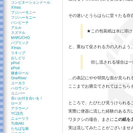
コンビネーションドール
X'mas
フジハーモニー
その迷いとうらはらに堂々たる存
フジハーモニー
バンビーナ
アルル
★この包装紙は水に溶け
スズマル
MARUCHO
パブリック
と、重ねて促される力の入れよう
X'mas
リキップ
おしどり
但し流される場合は一
pPod
pPod
鎌倉ロール
…の表記にやや弱気な面が見られ
OneRiver
ユーカラ
ここまでお膳立てされてはこちら
ハロウィン
ユニパー
長いお付き合いを！
ところで、たびたび見うけられる
ローズ
アラウーノ
実際に便器に流した経験のある方
YC読売
ニューリラ
ワタクシの場合、まさに
この紙を
TUBAKI
実は流してみたことがございませ
たちばな姫