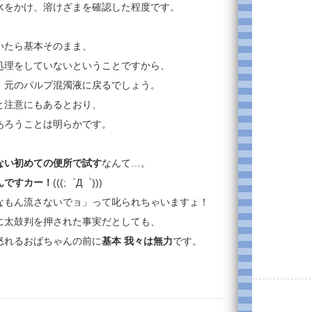
水をかけ、溶けざまを確認した程度です。
いたら基本そのまま、
処理をしていないということですから、
、元のパルプ混濁液に戻るでしょう。
と注意にもあるとおり、
あろうことは明らかです。
ない初めての便所で試す
なんて…。
んですカー！
(((;゜Д゜)))
なもん流さないでョ」って叱られちゃいますょ！
に太鼓判を押された事実だとしても、
怒れるおばちゃんの前に
基本 我々は無力
です。