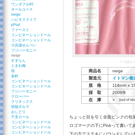
ワンダフル65
オールユース
neige
ハピネスライフ
pPod
ファースト
コンビネーションドール
コンビネーションドール
小浜湯せんぺい
フジハーモニー
neige
すずらん
^^ 写真
ときわ梅
商品名
neige
祝
金鈴
製造元
イトマン株
コンビネーションドール
規 格
114mm x 1
コンビネーションドール
フジハーモニー
採 取
2009年
クローバー
在 庫
×
(out of st
クリネックス
招福ダルマ
おしどり
ちょっと目を引く全面ピンクの包
干支ロール
コンビネーションドール
ロゴマークの下にPinkって書いて
コンビネーションドール
コンビネーションドール
下の方でステキにバウンドしてい