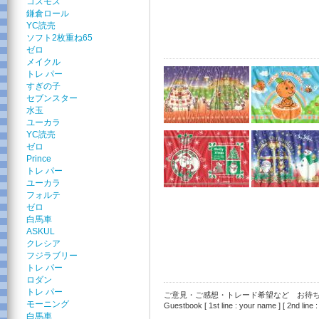
コスモス
鎌倉ロール
YC読売
ソフト2枚重ね65
ゼロ
メイクル
トレ パー
すぎの子
セブンスター
水玉
ユーカラ
YC読売
ゼロ
Prince
トレ パー
ユーカラ
フォルテ
ゼロ
白馬車
ASKUL
クレシア
フジラブリー
トレ パー
ロダン
トレ パー
ご意見・ご感想・トレード希望など お待ちし
モーニング
Guestbook [ 1st line : your name ] [ 2nd line :
白馬車