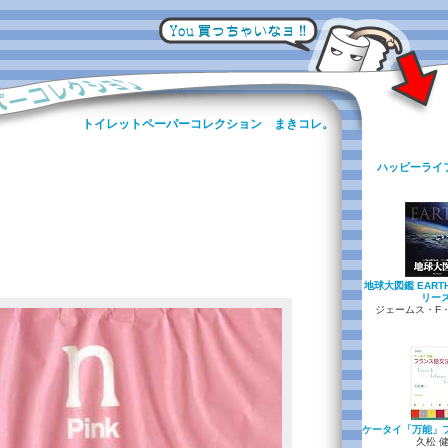
トイレットペーパーコレクション まきコレ。
ハッピーライ
地球大図鑑 EART
リーズ
ジェームス・F・
ケータイ「万能」
久松 