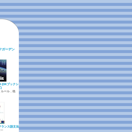
フガーデン
H (DKブックシ
)
ルール , 他
フランス語文法
健一