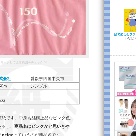
絵で楽しむフラ
いなば 
をクリックして全体構図をチェック ^^
式会社
愛媛県四国中央市
50m
シングル
ock)
装紙です。中身も結構上品なピンク色。
あるし、
商品名はピンクかと思いきや
る
neige
っていうのが商品名です。