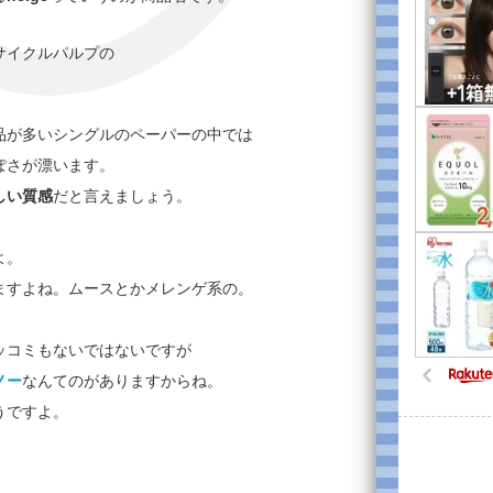
サイクルパルプの
品が多いシングルのペーパーの中では
ぽさが漂います。
しい質感
だと言えましょう。
よ。
ますよね。ムースとかメレンゲ系の。
ッコミもないではないですが
ノー
なんてのがありますからね。
うですよ。