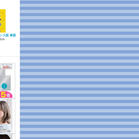
ンス語 単語
ゆみ