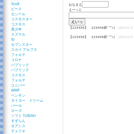
Scott
おなまえ
ピース
えーっと
セシール
コスモスター
コスモス
【123456】
123456鎈'"\(
(2022-01-21 
美少年
スズマル
【123456】
123456鎈'"\(
(2022-01-21 
街
セブンスター
スカイ アルプス
フォルテ
コロナ
パブリック
パブリック
コスモス
フォルテ
ユニパー
WWF
ペンギン
タイヨー ドリーム
パール
ローズ
ソフト TUBAKI
すずらん
オアシス
チェリオ