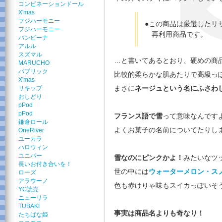
コンビネーションドール
X'mas
フジハーモニー
●この商品は厳選したリ
フジハーモニー
再利用商品です。
バンビーナ
アルル
スズマル
…と書いてあるとおり、硬めの商
MARUCHO
パブリック
比較的柔らかな肌あたりで高級っ
X'mas
まさに
ネージュという名にふさわ
リキップ
おしどり
pPod
pPod
フランス語で雪
って意味なんです
鎌倉ロール
よくお菓子の名前についてたりし
OneRiver
ユーカラ
ハロウィン
ユニパー
雪なのにピンクかよ！
みたいなツ
長いお付き合いを！
世の中には
ウォーターメロン・ス
ローズ
アラウーノ
色も赤けりゃ味もスイカっぽいそ
YC読売
ニューリラ
TUBAKI
事実は商品名よりも奇なり！
たちばな姫