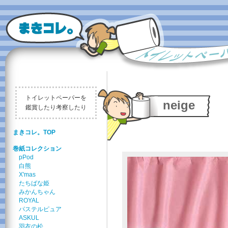
トイレットペーパーを
neige
鑑賞したり考察したり
まきコレ。TOP
巻紙コレクション
pPod
白熊
X'mas
たちばな姫
みかんちゃん
ROYAL
パステルピュア
ASKUL
羽衣の松