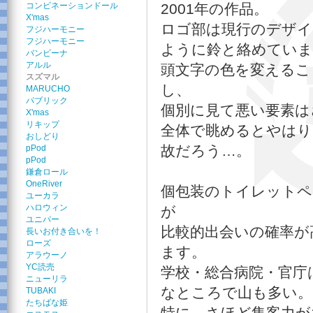
コンビネーションドール
2001年の作品。
X'mas
ロゴ部は現行のデザイ
フジハーモニー
フジハーモニー
ように鈴と絡めていま
バンビーナ
アルル
頭文字の色を変えるこ
スズマル
し、
MARUCHO
パブリック
個別に見て悪い要素は
X'mas
リキップ
全体で眺めるとやはり
おしどり
故だろう…。
pPod
pPod
鎌倉ロール
OneRiver
個包装のトイレットペ
ユーカラ
ハロウィン
が
ユニパー
比較的出会いの確率が
長いお付き合いを！
ローズ
ます。
アラウーノ
YC読売
学校・総合病院・官庁
ニューリラ
なところで山も多い。
TUBAKI
たちばな姫
特に、さほど集客力が