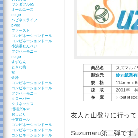
ワンダフル65
オールユース
neige
ハピネスライフ
pPod
ファースト
コンビネーションドール
コンビネーションドール
小浜湯せんぺい
フジハーモニー
neige
すずらん
ときわ梅
商品名
スズマル / S
祝
製造元
鈴丸紙業有
金鈴
規 格
114mm x 
コンビネーションドール
コンビネーションドール
採 取
2001年 
フジハーモニー
在 庫
×
(out of stoc
クローバー
クリネックス
招福ダルマ
友人と山登りに行って
おしどり
干支ロール
コンビネーションドール
コンビネーションドール
Suzumaru第二弾です
コンビネーションドール