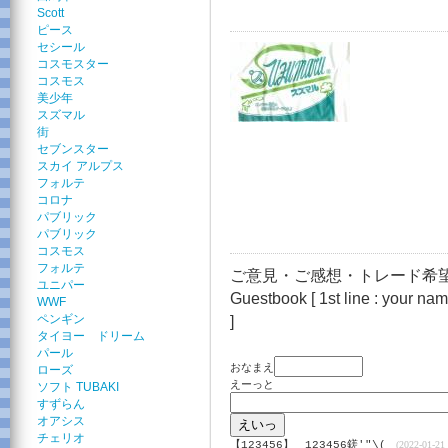
Scott
ピース
セシール
コスモスター
コスモス
美少年
スズマル
街
セブンスター
スカイ アルプス
フォルテ
コロナ
パブリック
パブリック
コスモス
フォルテ
ご意見・ご感想・トレード希望
ユニパー
Guestbook [ 1st line : your name
WWF
ペンギン
]
タイヨー ドリーム
パール
おなまえ
ローズ
えーっと
ソフト TUBAKI
すずらん
オアシス
チェリオ
【123456】
123456鎈'"\(
(2022-01-21 