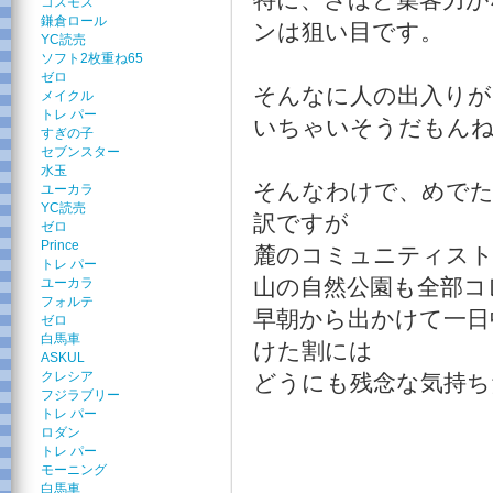
コスモス
鎌倉ロール
ンは狙い目です。
YC読売
ソフト2枚重ね65
ゼロ
そんなに人の出入りが
メイクル
トレ パー
いちゃいそうだもん
すぎの子
セブンスター
水玉
そんなわけで、めで
ユーカラ
YC読売
訳ですが
ゼロ
Prince
麓のコミュニティスト
トレ パー
山の自然公園も全部コ
ユーカラ
フォルテ
早朝から出かけて一日
ゼロ
白馬車
けた割には
ASKUL
クレシア
どうにも残念な気持ち
フジラブリー
トレ パー
ロダン
トレ パー
モーニング
白馬車