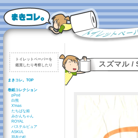
トイレットペーパーを
スズマル / S
鑑賞したり考察したり
まきコレ。TOP
巻紙コレクション
pPod
白熊
X'mas
たちばな姫
みかんちゃん
ROYAL
パステルピュア
ASKUL
羽衣の松