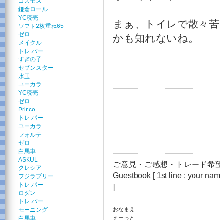
コスモス
鎌倉ロール
YC読売
まぁ、トイレで散々苦
ソフト2枚重ね65
ゼロ
かも知れないね。
メイクル
トレ パー
すぎの子
セブンスター
水玉
ユーカラ
YC読売
ゼロ
Prince
トレ パー
ユーカラ
フォルテ
ゼロ
白馬車
ASKUL
ご意見・ご感想・トレード希望
クレシア
Guestbook [ 1st line : your name
フジラブリー
トレ パー
]
ロダン
トレ パー
モーニング
おなまえ
白馬車
えーっと