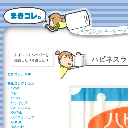
トイレットペーパーを
ハピネスライフ 
鑑賞したり考察したり
まきコレ。TOP
巻紙コレクション
pPod
白熊
X'mas
たちばな姫
みかんちゃん
ROYAL
パステルピュア
ASKUL
羽衣の松