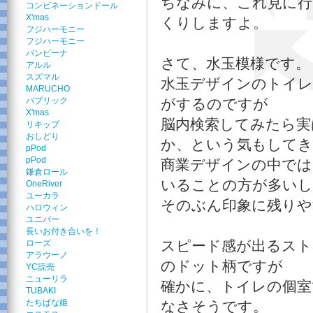
ちなみに、これ見に行
コンビネーションドール
X'mas
くりしますよ。
フジハーモニー
フジハーモニー
バンビーナ
さて、水玉模様です。
アルル
スズマル
水玉デザインのトイレ
MARUCHO
パブリック
がするのですが
X'mas
脳内検索してみたら実
リキップ
おしどり
か、という気もしてき
pPod
pPod
商業デザインの中で
鎌倉ロール
いることの方が多いし
OneRiver
ユーカラ
そのぶん印象に残りや
ハロウィン
ユニパー
長いお付き合いを！
スピード感が出るスト
ローズ
アラウーノ
のドット柄ですが
YC読売
ニューリラ
確かに、トイレの個室
TUBAKI
たちばな姫
なさそうです。