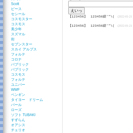
Scott
ピース
セシール
【123456】
123456鎈'"\(
(2022-01-21 
コスモスター
コスモス
【123456】
123456鎈'"\(
(2022-01-21 
美少年
スズマル
街
セブンスター
スカイ アルプス
フォルテ
コロナ
パブリック
パブリック
コスモス
フォルテ
ユニパー
WWF
ペンギン
タイヨー ドリーム
パール
ローズ
ソフト TUBAKI
すずらん
オアシス
チェリオ