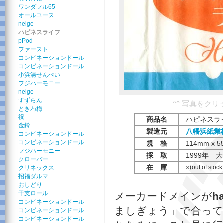
ワンダフル65
オールユース
neige
ハピネスライフ
pPod
ファースト
コンビネーションドール
コンビネーションドール
小浜湯せんぺい
フジハーモニー
neige
すずらん
^^ 写真をク
ときわ梅
祝
商品名
ハピネスライフ /
金鈴
製造元
八幡浜紙業
コンビネーションドール
コンビネーションドール
規 格
114mm x 5
フジハーモニー
採 取
1999年 
クローバー
在 庫
×
(out of stock
クリネックス
招福ダルマ
おしどり
干支ロール
メーカードメインが
h
コンビネーションドール
ましぎょう」で合って
コンビネーションドール
コンビネーションドール