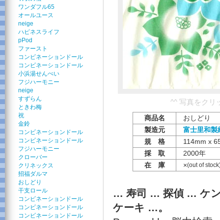
ワンダフル65
オールユース
neige
ハピネスライフ
pPod
ファースト
コンビネーションドール
コンビネーションドール
小浜湯せんぺい
フジハーモニー
neige
すずらん
^^ 写真をク
ときわ梅
祝
商品名
おしどり
金鈴
製造元
富士里和製
コンビネーションドール
コンビネーションドール
規 格
114mm x 6
フジハーモニー
採 取
2000年
クローバー
在 庫
×
(out of stock
クリネックス
招福ダルマ
おしどり
干支ロール
… 寿司 … 探偵 … 
コンビネーションドール
ケーキ …。
コンビネーションドール
コンビネーションドール