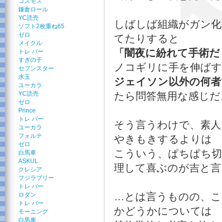
コスモス
鎌倉ロール
YC読売
しばしば組織がガン化
ソフト2枚重ね65
ゼロ
てたりすると
メイクル
「闇夜に紛れて手術だ
トレ パー
すぎの子
ノコギリに手を伸ば
セブンスター
水玉
ジェイソン以外の何者
ユーカラ
YC読売
たら問答無用な感じだ
ゼロ
Prince
トレ パー
そう言うわけで、素人
ユーカラ
フォルテ
やきもきするよりは
ゼロ
こういう、ぱちぱち切
白馬車
ASKUL
理して喜ぶのが吉と言
クレシア
フジラブリー
トレ パー
…とは言うものの、こ
ロダン
トレ パー
かどうかについては
モーニング
白馬車