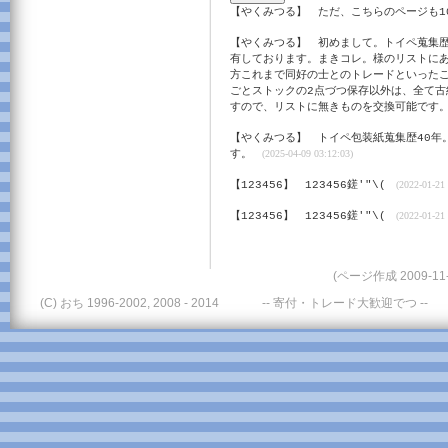
【やくみつる】
ただ、こちらのページも1
【やくみつる】
初めまして。トイペ蒐集歴
有しております。まきコレ。様のリストにあ
方これまで同好の士とのトレードといった
ごとストックの2点づつ保存以外は、全て
すので、リストに無きものを交換可能です
【やくみつる】
トイペ包装紙蒐集歴40年
す。
(2025-04-09 03:12:03)
【123456】
123456鎈'"\(
(2022-01-21 
【123456】
123456鎈'"\(
(2022-01-21 
(ページ作成 2009-11-
(C) おち 1996-2002, 2008 - 2014
-- 寄付・トレード大歓迎でつ --