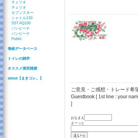
チェリオ
チェリオ
セブンスター
シャトル130
SST AQ100
バンビーナ
バンビーナ
Public
巻紙データベース
トイレの雑学
オススメ便所雑貨
about【まきコレ。】
ご意見・ご感想・トレード希望
Guestbook [ 1st line : your name
]
おなまえ
えーっと