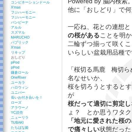
Powered by 脳内検索
コンビネーションドール
X'mas
他に「おしどり」で何
フジハーモニー
フジハーモニー
バンビーナ
一応ね、花との連想と
アルル
スズマル
の桜がある
ことを明
MARUCHO
パブリック
二輪ずつ揃って咲くこ
X'mas
いらしい盆栽用品種で
リキップ
おしどり
pPod
pPod
「桜切る馬鹿 梅切ら
鎌倉ロール
名なせいか、
OneRiver
ユーカラ
桜を切ろうとするとす
ハロウィン
ユニパー
が
長いお付き合いを！
桜だって適切に剪定し
ローズ
アラウーノ
ょ？ とか思うワタク
YC読売
ニューリラ
「地元に愛された桜の
TUBAKI
たちばな姫
で痛々しい
状態だった