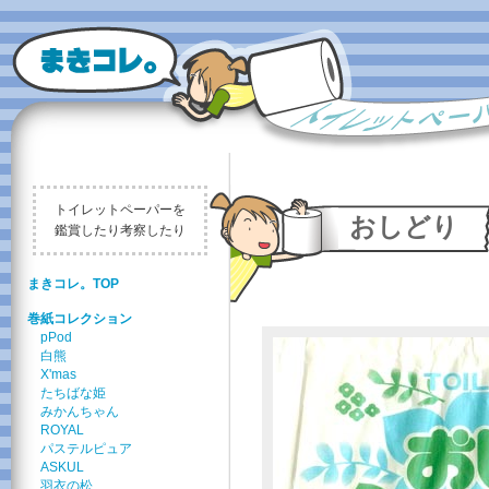
トイレットペーパーを
おしどり
鑑賞したり考察したり
まきコレ。TOP
巻紙コレクション
pPod
白熊
X'mas
たちばな姫
みかんちゃん
ROYAL
パステルピュア
ASKUL
羽衣の松