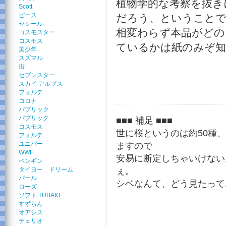
植物学的な考察を抜き
Scott
ピース
だろう、ということ
セシール
相変わらず本品がどの
コスモスター
コスモス
ているかは紙のみぞ
美少年
スズマル
街
セブンスター
スカイ アルプス
フォルテ
コロナ
パブリック
パブリック
■■■ 補足 ■■■
コスモス
世に桜というのは約50種、
フォルテ
ユニパー
ますので
WWF
安易に断定しちゃいけない
ペンギン
タイヨー ドリーム
ぇ。
パール
シベなんて、どう見たって
ローズ
ソフト TUBAKI
すずらん
オアシス
チェリオ