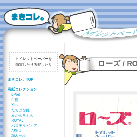
トイレットペーパーを
ローズ / R
鑑賞したり考察したり
まきコレ。TOP
巻紙コレクション
pPod
白熊
X'mas
たちばな姫
みかんちゃん
ROYAL
パステルピュア
ASKUL
羽衣の松