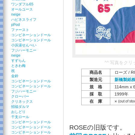
ワンダフル65
オールユース
neige
ハピネスライフ
pPod
ファースト
コンビネーションドール
コンビネーションドール
小浜湯せんぺい
フジハーモニー
neige
すずらん
^^ 写真をク
ときわ梅
祝
商品名
ローズ / R
金鈴
製造元
新橋製紙
コンビネーションドール
コンビネーションドール
規 格
114mm x 
フジハーモニー
採 取
1999年
クローバー
在 庫
×
(out of sto
クリネックス
招福ダルマ
おしどり
干支ロール
コンビネーションドール
ROSEの旧版です。
コンビネーションドール
コンビネーションドール