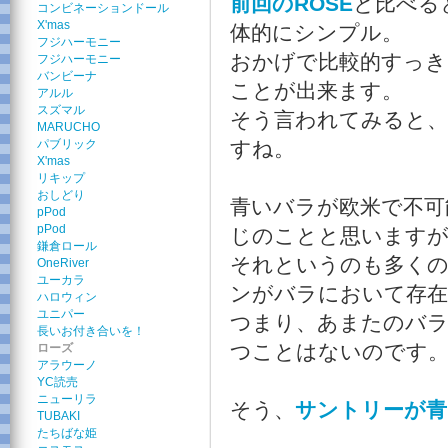
前回のROSE
と比べる
コンビネーションドール
X'mas
体的にシンプル。
フジハーモニー
おかげで比較的すっき
フジハーモニー
バンビーナ
ことが出来ます。
アルル
スズマル
そう言われてみると
MARUCHO
パブリック
すね。
X'mas
リキップ
おしどり
青いバラが欧米で不可
pPod
pPod
じのことと思います
鎌倉ロール
それというのも多くの
OneRiver
ユーカラ
ンがバラにおいて存
ハロウィン
ユニパー
つまり、あまたのバラ
長いお付き合いを！
つことはないのです
ローズ
アラウーノ
YC読売
ニューリラ
そう、
サントリーが青
TUBAKI
たちばな姫