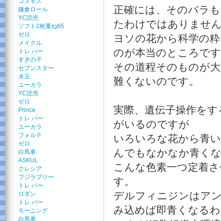
コスモス
正確には、そのバラも
鎌倉ロール
YC読売
たわけではありませ
ソフト2枚重ね65
ゼロ
ヨソの花から科学の粋
メイクル
のが本当のところで
トレ パー
すぎの子
その道程そのものが大
セブンスター
水玉
難くないのです。
ユーカラ
YC読売
ゼロ
実際、遺伝子操作をす
Prince
トレ パー
がいるのですが
ユーカラ
フォルテ
いろいろな花から青い
ゼロ
んでもなかなか青く
白馬車
ASKUL
こんな色素一つ定着さ
クレシア
フジラブリー
す。
トレ パー
デルフィニジンはアン
ロダン
トレ パー
み込めば即青くなるわ
モーニング
白馬車