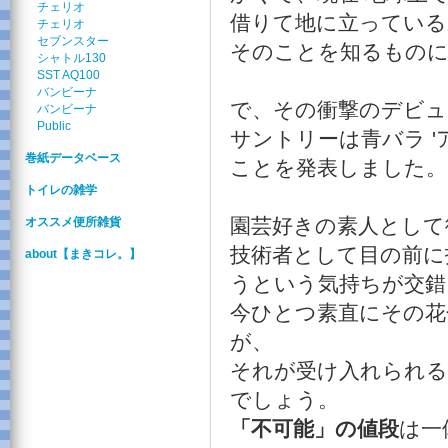
チェリオ
借りて地に立っている
チェリオ
セブンスター
そのことを知るものに
シャトル130
SST AQ100
バンビーナ
で、その衝撃のデビュー
バンビーナ
Public
サントリーは青バラ '
巻紙データベース
ことを発表しました。
トイレの雑学
園芸好きの素人として
オススメ便所雑貨
技術者として目の前に
about【まきコレ。】
うという気持ちが交錯
今ひとつ素直にその花
が、
それが受け入れられる
でしょう。
「不可能」の値段
は一