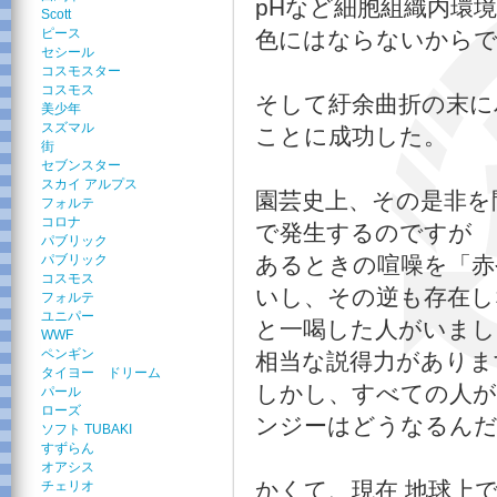
pHなど細胞組織内環
Scott
ピース
色にはならないから
セシール
コスモスター
コスモス
そして紆余曲折の末に
美少年
スズマル
ことに成功した。
街
セブンスター
スカイ アルプス
園芸史上、その是非を
フォルテ
コロナ
で発生するのですが
パブリック
パブリック
あるときの喧噪を「赤
コスモス
いし、その逆も存在し
フォルテ
ユニパー
と一喝した人がいまし
WWF
ペンギン
相当な説得力がありま
タイヨー ドリーム
しかし、すべての人が
パール
ローズ
ンジーはどうなるんだ
ソフト TUBAKI
すずらん
オアシス
かくて、現在 地球上
チェリオ