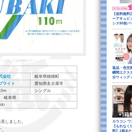
をクリックして全体構図をチェック ^^
式会社
岐阜県穂積町
ブライト
愛知県名古屋市
10m
シングル
取 岐阜県
ock)
発見しました。
す。