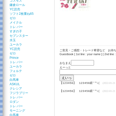
コスモス
鎌倉ロール
YC読売
ソフト2枚重ね65
ゼロ
メイクル
トレ パー
すぎの子
セブンスター
水玉
ユーカラ
YC読売
ご意見・ご感想・トレード希望など お待ちし
ゼロ
Guestbook [ 1st line : your name ] [ 2nd line :
Prince
トレ パー
おなまえ
ユーカラ
えーっと
フォルテ
ゼロ
白馬車
【123456】
123456鎈'"\(
(2022-01-21 
ASKUL
クレシア
【123456】
123456鎈'"\(
(2022-01-21 
フジラブリー
トレ パー
ロダン
トレ パー
モーニング
白馬車