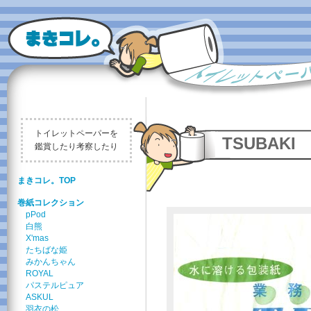
トイレットペーパーを
TSUBAKI
鑑賞したり考察したり
まきコレ。TOP
巻紙コレクション
pPod
白熊
X'mas
たちばな姫
みかんちゃん
ROYAL
パステルピュア
ASKUL
羽衣の松