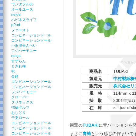
ワンダフル65
オールユース
neige
ハピネスライフ
pPod
ファースト
コンビネーションドール
コンビネーションドール
小浜湯せんぺい
フジハーモニー
neige
すずらん
^^ 写真
ときわ梅
商品名
TUBAKI
祝
金鈴
製造元
中村製紙株
コンビネーションドール
販売元
株式会社リ
コンビネーションドール
フジハーモニー
規 格
114mm x 1
クローバー
採 取
2001年採
クリネックス
招福ダルマ
在 庫
×
(out of st
おしどり
干支ロール
コンビネーションドール
衝撃の
TUBAKI
に青バージョンを
コンビネーションドール
コンビネーションドール
まさに
青椿
という感じの佇まいで