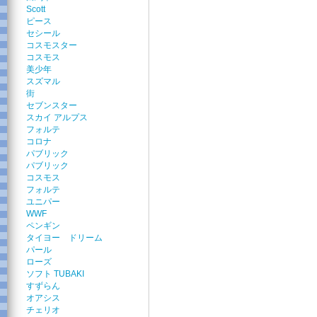
Scott
ピース
セシール
コスモスター
コスモス
美少年
スズマル
街
セブンスター
スカイ アルプス
フォルテ
コロナ
パブリック
パブリック
コスモス
フォルテ
ユニパー
WWF
ペンギン
タイヨー ドリーム
パール
ローズ
ソフト TUBAKI
すずらん
オアシス
チェリオ