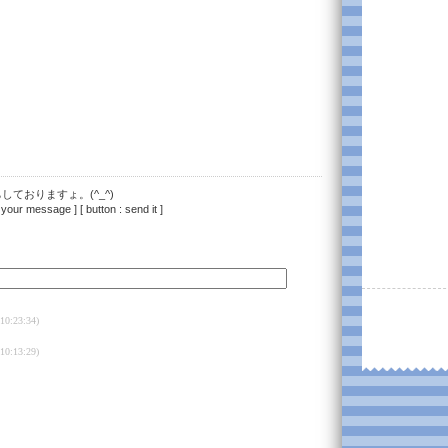
ておりますょ。(^_^)
 your message ] [ button : send it ]
10:23:34)
10:13:29)