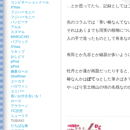
コンビネーションドール
…とか思ってたら、記録としては
X'mas
フジハーモニー
フジハーモニー
先のコラムでは「青い椿なんてな
バンビーナ
アルル
それはあくまでも現実の植物につ
スズマル
MARUCHO
人の手で造ったものとして有名な
パブリック
X'mas
リキップ
有田とか九谷とか磁器が多いよう
おしどり
pPod
pPod
牡丹とか蓮が画題だったりすると
鎌倉ロール
OneRiver
椿なんかは
ぽてっ
とした筆さばき
ユーカラ
ハロウィン
やっぱり安土桃山の頃の名残なの
ユニパー
長いお付き合いを！
ローズ
アラウーノ
YC読売
ニューリラ
TUBAKI
たちばな姫