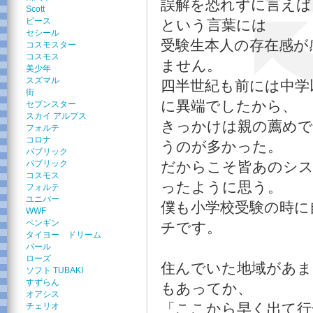
誤解を恐れずに言えば
Scott
ピース
という言葉には
セシール
受験生本人の存在感が
コスモスター
コスモス
ません。
美少年
スズマル
四半世紀も前には中学
街
に異端でしたから、
セブンスター
スカイ アルプス
きっかけは親の薦めで
フォルテ
コロナ
うのが多かった。
パブリック
パブリック
だからこそ皆あのシ
コスモス
ったように思う。
フォルテ
ユニパー
僕も小学校受験の時に
WWF
ペンギン
チです。
タイヨー ドリーム
パール
ローズ
住んでいた地域があま
ソフト TUBAKI
すずらん
もあってか、
オアシス
「ここから早く出て行
チェリオ