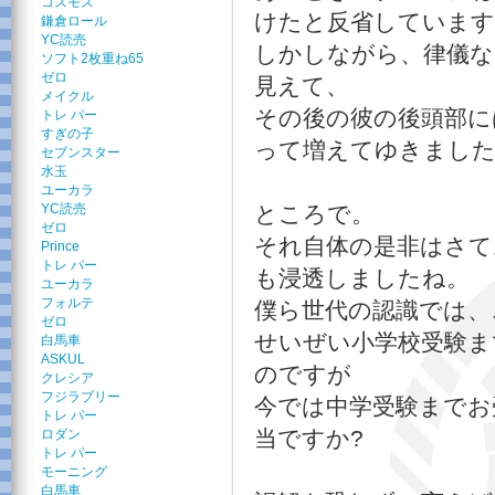
コスモス
けたと反省しています
鎌倉ロール
YC読売
しかしながら、律儀な
ソフト2枚重ね65
ゼロ
見えて、
メイクル
その後の彼の後頭部に
トレ パー
すぎの子
って増えてゆきまし
セブンスター
水玉
ユーカラ
YC読売
ところで。
ゼロ
それ自体の是非はさて
Prince
トレ パー
も浸透しましたね。
ユーカラ
フォルテ
僕ら世代の認識では、
ゼロ
せいぜい小学校受験ま
白馬車
ASKUL
のですが
クレシア
フジラブリー
今では中学受験までお
トレ パー
当ですか?
ロダン
トレ パー
モーニング
白馬車