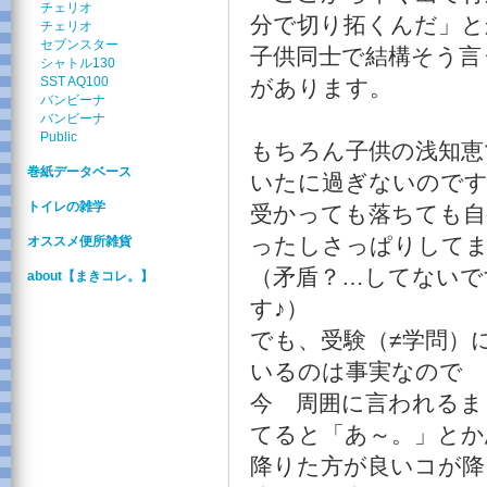
チェリオ
分で切り拓くんだ」と
チェリオ
セブンスター
子供同士で結構そう言
シャトル130
SST AQ100
があります。
バンビーナ
バンビーナ
Public
もちろん子供の浅知恵
巻紙データベース
いたに過ぎないので
トイレの雑学
受かっても落ちても自
ったしさっぱりして
オススメ便所雑貨
（矛盾？…してないで
about【まきコレ。】
す♪）
でも、受験（≠学問）
いるのは事実なので
今 周囲に言われるま
てると「あ～。」とか
降りた方が良いコが降