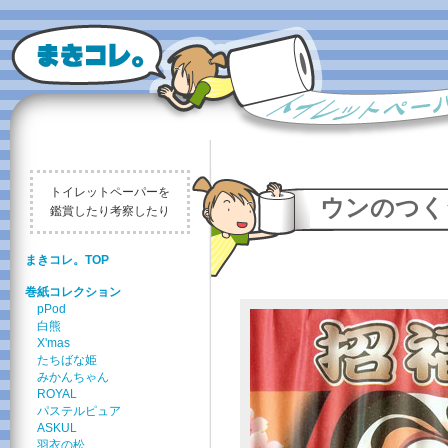
トイレットペーパーを
ウンのつく
鑑賞したり考察したり
まきコレ。TOP
巻紙コレクション
pPod
白熊
X'mas
たちばな姫
みかんちゃん
ROYAL
パステルピュア
ASKUL
羽衣の松