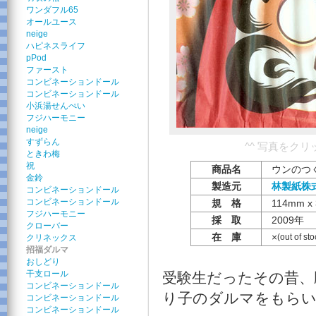
ワンダフル65
オールユース
neige
ハピネスライフ
pPod
ファースト
コンビネーションドール
コンビネーションドール
小浜湯せんぺい
フジハーモニー
neige
すずらん
^^ 写真をク
ときわ梅
祝
商品名
ウンのつ
金鈴
製造元
林製紙株
コンビネーションドール
コンビネーションドール
規 格
114mm x
フジハーモニー
採 取
2009年
クローバー
在 庫
×
(out of sto
クリネックス
招福ダルマ
おしどり
干支ロール
受験生だったその昔、
コンビネーションドール
り子のダルマをもら
コンビネーションドール
コンビネーションドール