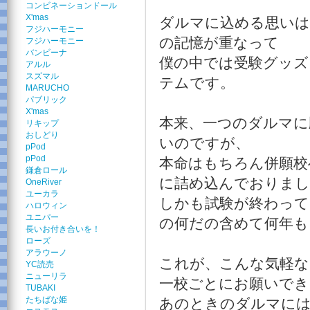
コンビネーションドール
X'mas
ダルマに込める思いは
フジハーモニー
の記憶が重なって
フジハーモニー
バンビーナ
僕の中では受験グッズ
アルル
スズマル
テムです。
MARUCHO
パブリック
X'mas
本来、一つのダルマに
リキップ
おしどり
いのですが、
pPod
pPod
本命はもちろん併願校
鎌倉ロール
に詰め込んでおりまし
OneRiver
ユーカラ
しかも試験が終わって
ハロウィン
ユニパー
の何だの含めて何年も
長いお付き合いを！
ローズ
アラウーノ
これが、こんな気軽
YC読売
ニューリラ
一校ごとにお願いでき
TUBAKI
たちばな姫
あのときのダルマには